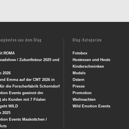
euigkeiten aus dem Blog
Blog-Kategorien
mit ROMA
Fotobox
oadshow / Zukunftstour 2025 und
Hostessen und Hosts
Kinderschminken
p 2026
Models
 und Emma auf der CMT 2026 in
Ostern
 für die Forscherfabrik Schorndorf
Presse
tion Events gewinnt dm
Promotion
) als Kunden mit 7 Filalen
Weihnachten
geht WILD
Wild Emotion Events
e 2025
tion Events Maskottchen /
Acts