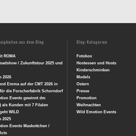
euigkeiten aus dem Blog
Blog-Kategorien
mit ROMA
Fotobox
oadshow / Zukunftstour 2025 und
Hostessen und Hosts
Kinderschminken
p 2026
Models
 und Emma auf der CMT 2026 in
Ostern
 für die Forscherfabrik Schorndorf
Presse
tion Events gewinnt dm
Promotion
) als Kunden mit 7 Filalen
Weihnachten
geht WILD
Wild Emotion Events
e 2025
tion Events Maskottchen /
Acts