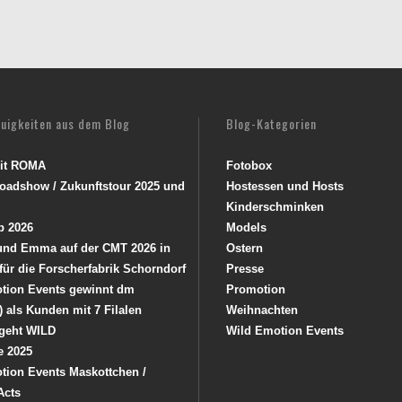
euigkeiten aus dem Blog
Blog-Kategorien
mit ROMA
Fotobox
oadshow / Zukunftstour 2025 und
Hostessen und Hosts
Kinderschminken
p 2026
Models
 und Emma auf der CMT 2026 in
Ostern
 für die Forscherfabrik Schorndorf
Presse
tion Events gewinnt dm
Promotion
) als Kunden mit 7 Filalen
Weihnachten
geht WILD
Wild Emotion Events
e 2025
tion Events Maskottchen /
Acts