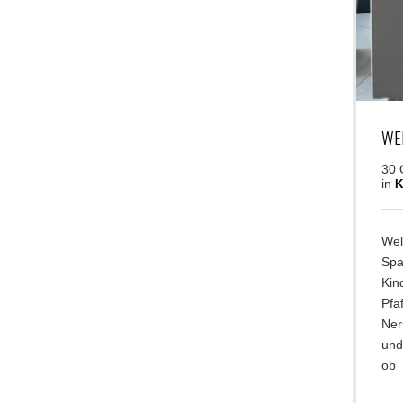
WE
30 
in
K
Wel
Spa
Kin
Pfa
Ner
und
ob 