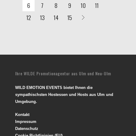
6
7
8
9
10
11
12
13
14
15
Ihre WILDE Promotionagentur aus Ulm und Neu-Ulm
WILD EMOTION EVENTS bietet Ihnen die
sympathischsten Hostessen und Hosts aus Ulm und
Umgebung.
Kontakt
Impressum
Datenschutz
Cookie Richtlininien (EU)