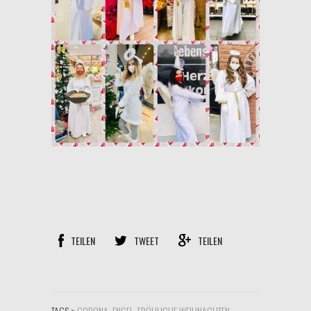
TEILEN
TWEET
TEILEN
TAGS >
CORONA
,
ENGEL
,
FRÖHLICHE WEIHNACHTEN
,