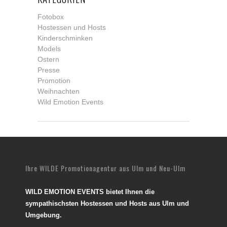
Fotobox
Hostessen und Hosts
Kinderschminken
Models
Ostern
Presse
Promotion
Weihnachten
Wild Emotion Events
Ihre WILDE Promotionagentur aus Ulm und Neu-Ulm
WILD EMOTION EVENTS bietet Ihnen die
sympathischsten Hostessen und Hosts aus Ulm und
Umgebung.