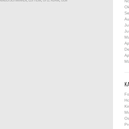
No
Ok
Se
Au
Ju
Ju
Ma
Ap
De
Ap
Mä
K
Fo
Ho
Ki
Mo
Os
Pr