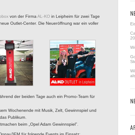
N
obox
von der Firma
AL-KO
in Leipheim für zwei Tage
eue Outlet-Center. Die Neueröffnung war ein voller
Ei
Ca
20
Wo
Go
St
Wi
al
ährend der beiden Tage auch ein Promo-Team für
N
esem Wochenende mit Musik, Zelt, Gewinnspiel und
 das Publikum.
itmachen beim „Opel Adam Gewinnspiel”.
A
Donau3FM für folgende Events im Einsatz: