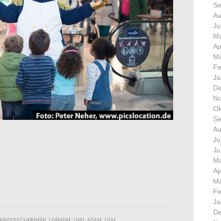
Se
Au
Ju
Ma
Ap
Mä
Fe
Ja
De
No
Ok
Se
Au
Ju
Ju
Ma
Ap
Mä
Fe
Ja
De
KINDERSCHMINKEN
,
LEIPHEIM
,
OPEL ADAM
,
ULM