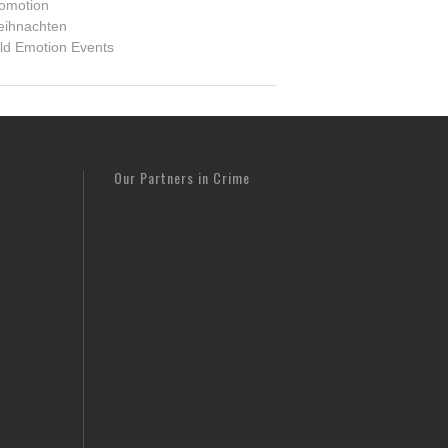
omotion
ihnachten
ld Emotion Events
Our Partners in Crime