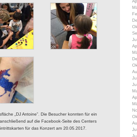
Ap
Mä
Fe
De
Ok
Se
Ju
Ap
Mä
De
Ok
Au
Ju
Ju
Ma
Ap
Mä
No
sfläche „DJ Antoine”. Die Besucher konnten für ein
Ok
anschließend auf die Facebook-Seite des Centers
Au
trittskarten für das Konzert am 20.05.2017.
Ju
Ju