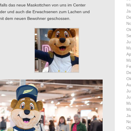
alls das neue Maskottchen von uns im Center
Mä
Ja
Kinder und auch die Erwachsenen zum Lachen und
De
 mit dem neuen Bewohner geschossen.
No
Ok
Se
Ju
Ma
Ap
Mä
Fe
De
Ok
Au
Ju
Ju
Ma
Mä
Ja
No
Ok