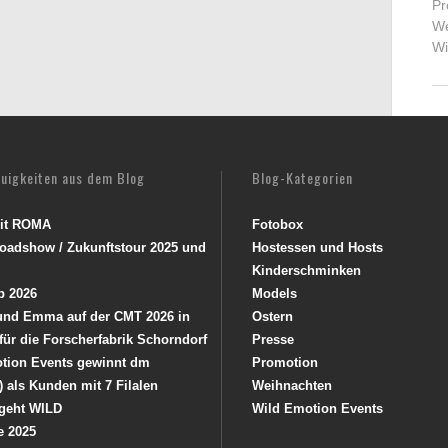
Pr
We
Wi
euigkeiten aus dem Blog
Blog-Kategorien
mit ROMA
Fotobox
oadshow / Zukunftstour 2025 und
Hostessen und Hosts
Kinderschminken
p 2026
Models
 und Emma auf der CMT 2026 in
Ostern
 für die Forscherfabrik Schorndorf
Presse
tion Events gewinnt dm
Promotion
) als Kunden mit 7 Filalen
Weihnachten
geht WILD
Wild Emotion Events
e 2025