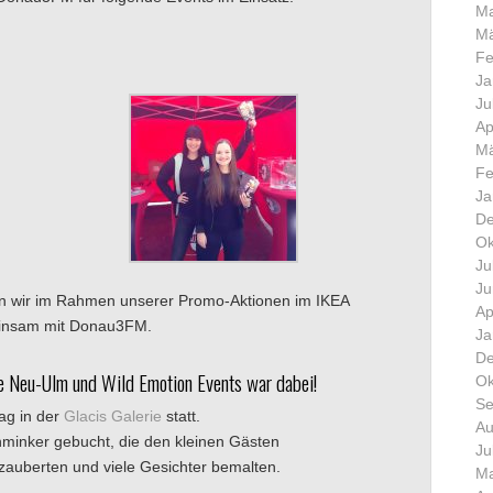
Ma
Mä
Fe
Ja
Ju
Ap
Mä
Fe
Ja
De
Ok
Ju
Ju
 wir im Rahmen unserer Promo-Aktionen im IKEA
Ap
einsam mit Donau3FM.
Ja
De
ie Neu-Ulm und Wild Emotion Events war dabei!
Ok
Se
ag in der
Glacis Galerie
statt.
Au
minker gebucht, die den kleinen Gästen
Ju
zauberten und viele Gesichter bemalten.
Ma